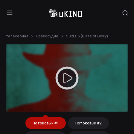
телесериал
Правосудие
S02E06 (Blaze of Glory)
Потоковый #1
Потоковый #2