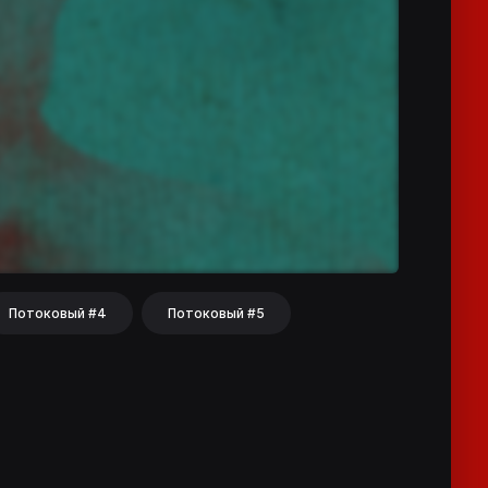
Потоковый #4
Потоковый #5
hat
Share