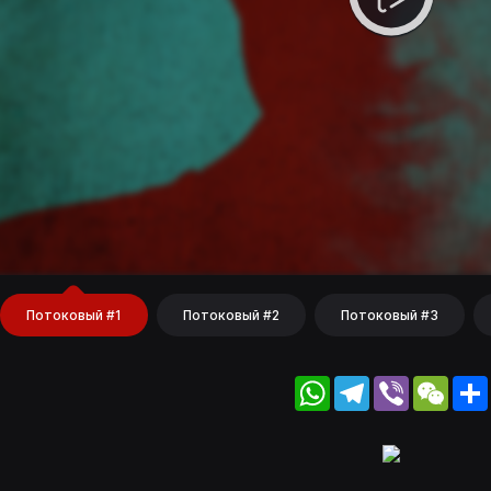
Потоковый #1
Потоковый #2
Потоковый #3
WhatsApp
Telegram
Viber
WeC