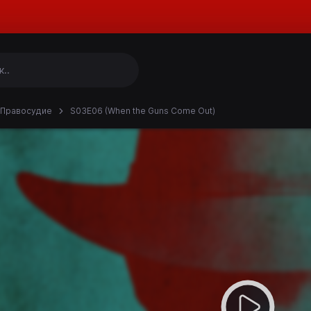
Правосудие
S03E06 (When the Guns Come Out)