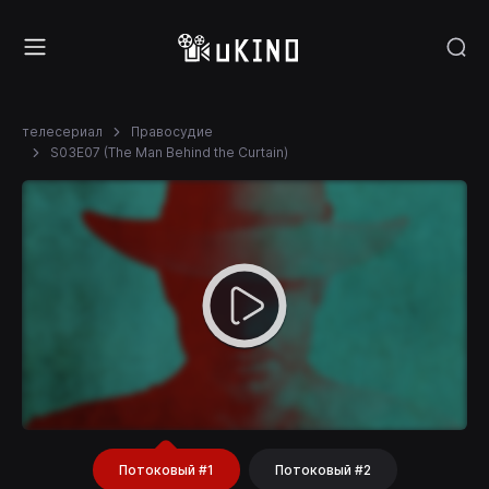
телесериал
Правосудие
S03E07 (The Man Behind the Curtain)
Потоковый #1
Потоковый #2