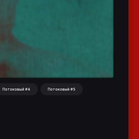
Потоковый #4
Потоковый #5
hat
Share