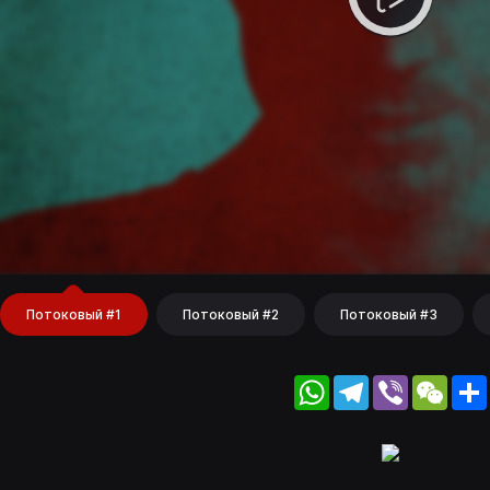
Потоковый #1
Потоковый #2
Потоковый #3
WhatsApp
Telegram
Viber
WeC