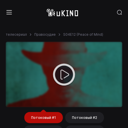
телесериал
Правосудие
S04E12 (Peace of Mind)
Потоковый #1
Потоковый #2