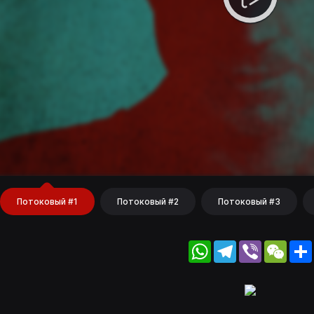
Потоковый #1
Потоковый #2
Потоковый #3
WhatsApp
Telegram
Viber
WeC