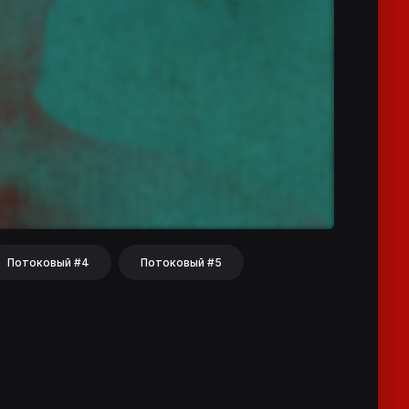
Потоковый #4
Потоковый #5
hat
Share