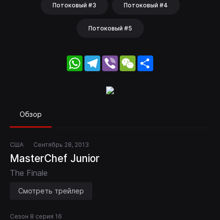
Потоковый #3
Потоковый #4
Потоковый #5
WhatsApp
Telegram
Viber
WeChat
Share
Обзор
США
Сентябрь 28, 2013
MasterChef Junior
The Finale
Смотреть трейлер
Сезон 8 серия 16