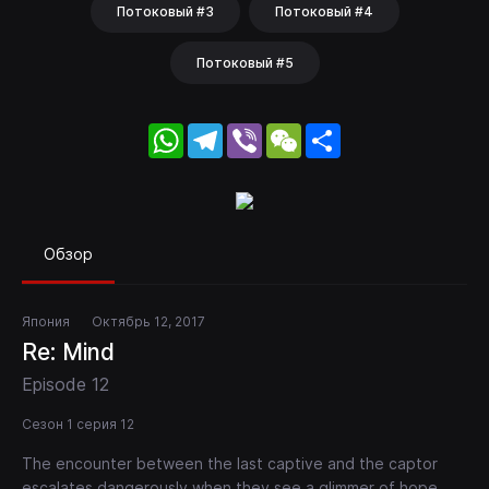
Потоковый #3
Потоковый #4
Потоковый #5
WhatsApp
Telegram
Viber
WeChat
Share
Обзор
Япония
Октябрь 12, 2017
Re: Mind
Episode 12
Сезон 1 серия 12
The encounter between the last captive and the captor
escalates dangerously when they see a glimmer of hope