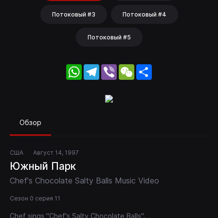
Потоковый #3
Потоковый #4
Потоковый #5
WhatsApp
Telegram
Viber
WeChat
Share
Обзор
США
Август 14, 1997
Южный Парк
Chef's Chocolate Salty Balls Music Video
Сезон 0 серия 11
Chef sings "Chef's Salty Chocolate Balls".