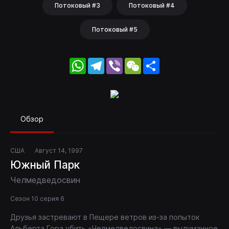
Потоковый #3
Потоковый #4
Потоковый #5
WhatsApp
Telegram
Viber
WeChat
Share
Обзор
США
Август 14, 1997
Южный Парк
Челмедведосвин
Сезон 10 серия 6
Друзья застревают в Пещере ветров из-за попыток
Альберта Гора убить «Челмедведосвина» — выдуманное