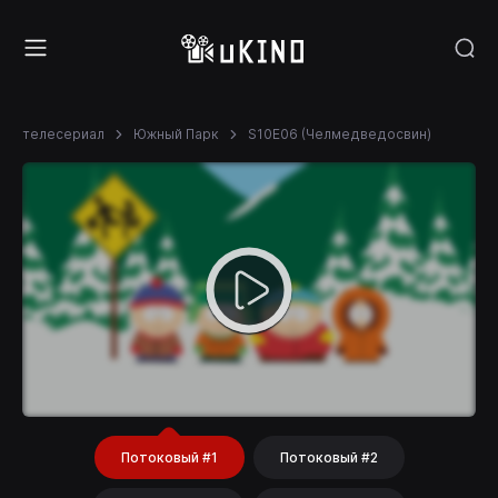
телесериал
Южный Парк
S10E06 (Челмедведосвин)
Потоковый #1
Потоковый #2