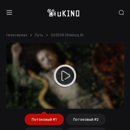
телесериал
Путь
S02E08 (Эпизод 8)
Потоковый #1
Потоковый #2