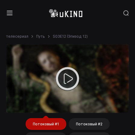
телесериал
Путь
S03E12 (Эпизод 12)
Потоковый #1
Потоковый #2