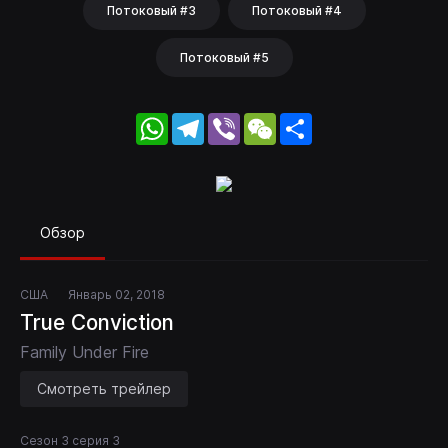
Потоковый #3
Потоковый #4
Потоковый #5
WhatsApp
Telegram
Viber
WeChat
Share
Обзор
США
Январь 02, 2018
True Conviction
Family Under Fire
Смотреть трейлер
Сезон 3 серия 3