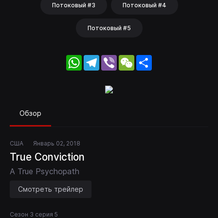
Потоковый #3
Потоковый #4
Потоковый #5
WhatsApp
Telegram
Viber
WeChat
Share
Обзор
США
Январь 02, 2018
True Conviction
A True Psychopath
Смотреть трейлер
Сезон 3 серия 5