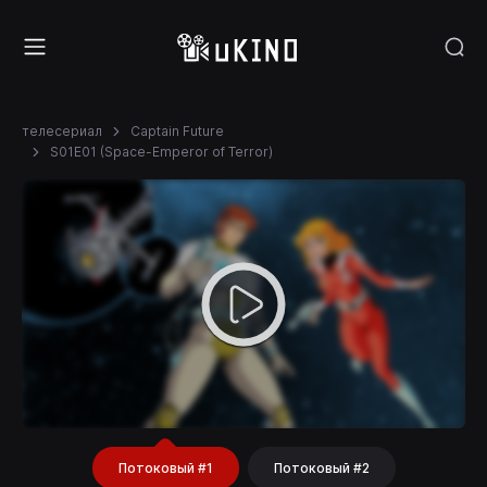
телесериал
Captain Future
S01E01 (Space-Emperor of Terror)
Потоковый #1
Потоковый #2