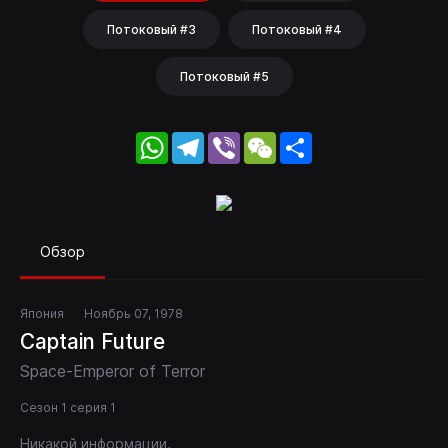
Потоковый #3
Потоковый #4
Потоковый #5
WhatsApp
Telegram
Viber
WeChat
Share
Обзор
Япония
Ноябрь 07, 1978
Captain Future
Space-Emperor of Terror
Сезон 1 серия 1
Никакой информации.