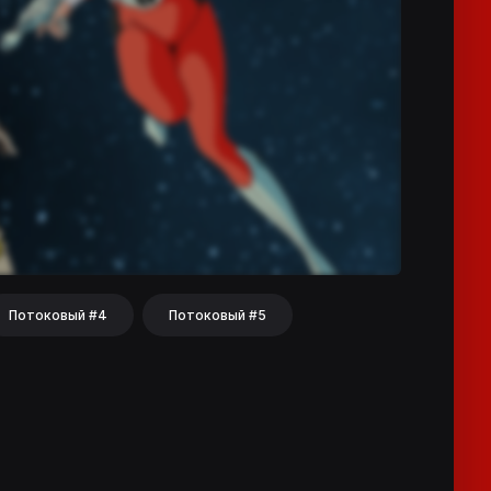
Потоковый #4
Потоковый #5
hat
Share