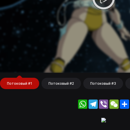
Потоковый #1
Потоковый #2
Потоковый #3
WhatsApp
Telegram
Viber
WeC