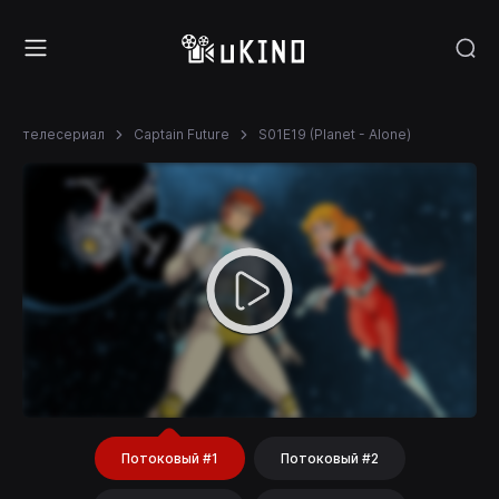
телесериал
Captain Future
S01E19 (Planet - Alone)
Потоковый #1
Потоковый #2