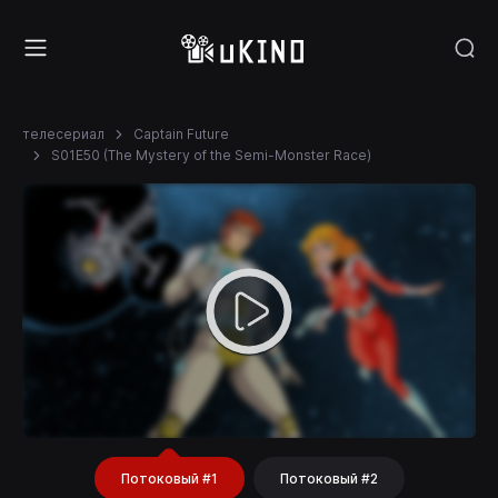
телесериал
Captain Future
S01E50 (The Mystery of the Semi-Monster Race)
Потоковый #1
Потоковый #2