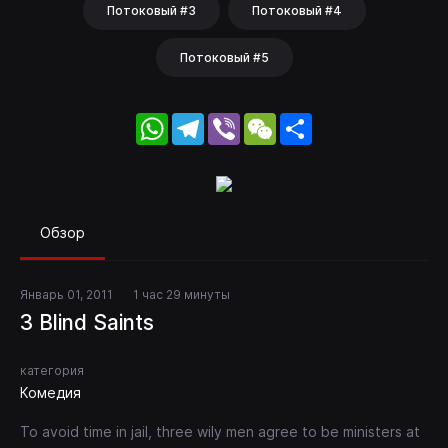
Потоковый #3
Потоковый #4
Потоковый #5
WhatsApp
Telegram
Viber
WeChat
Share
Обзор
Январь 01, 2011
1 час 29 минуты
3 Blind Saints
категория
Комедия
To avoid time in jail, three wily men agree to be ministers at