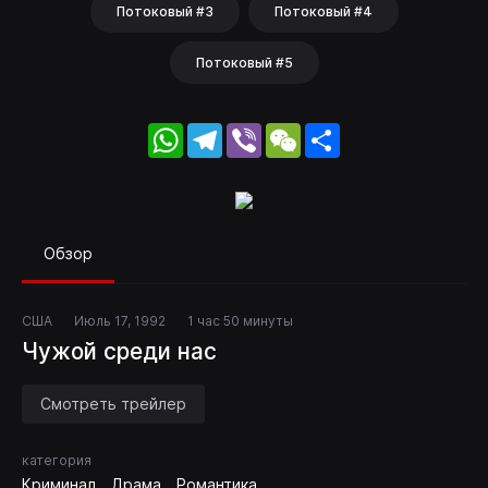
Потоковый #3
Потоковый #4
Потоковый #5
WhatsApp
Telegram
Viber
WeChat
Share
Обзор
США
Июль 17, 1992
1 час 50 минуты
Чужой среди нас
Смотреть трейлер
категория
Криминал
Драма
Романтика