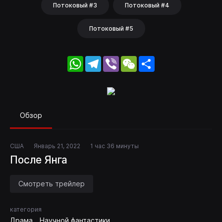
Потоковый #3
Потоковый #4
Потоковый #5
WhatsApp
Telegram
Viber
WeChat
Share
Обзор
США
Январь 21, 2022
1 час 36 минуты
После Янга
Смотреть трейлер
категория
Драма
Научной фантастики