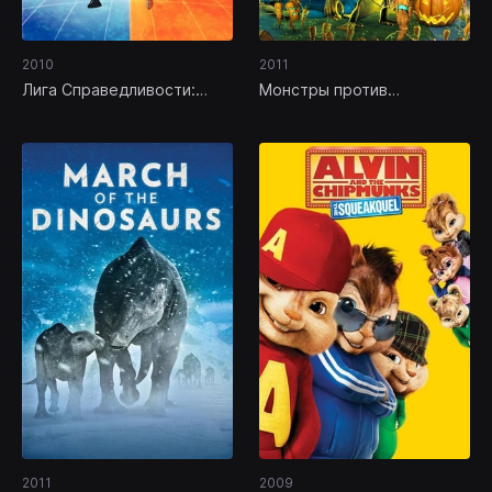
2010
2011
Лига Справедливости:
Монстры против
Кризис двух миров
Пришельцев: Ночь живых
морковок
2011
2009