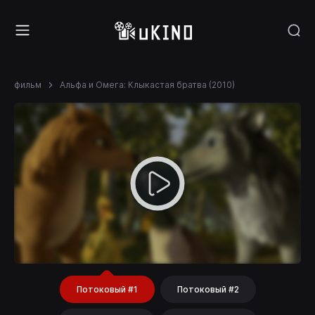
фильм
Альфа и Омега: Клыкастая братва (2010)
Потоковый #1
Потоковый #2