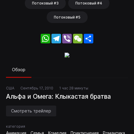
Потоковый #3
Потоковый #4
Потоковый #5
WhatsApp
Telegram
Viber
WeChat
Share
Обзор
США
Сентябрь 17, 2010
1 час 28 минуты
Альфа и Омега: Клыкастая братва
Смотреть трейлер
категория
Анимация
Семья
Комедия
Приключения
Романтика