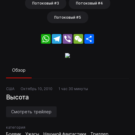
Потоковый #3
Потоковый #4
Потоковый #5
WhatsApp
Telegram
Viber
WeChat
Share
Обзор
США
Октябрь 10, 2010
1 час 30 минуты
Высота
Смотреть трейлер
категория
Боевик
Ужасы
Научной фантастики
Триллер