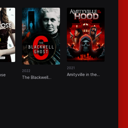
2021
2022
Amityville in the
ose
The Blackwell
Hood
Ghost 6