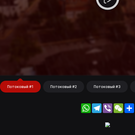
Потоковый #1
Потоковый #2
Потоковый #3
WhatsApp
Telegram
Viber
WeC