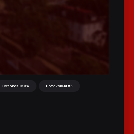
Потоковый #4
Потоковый #5
hat
Share