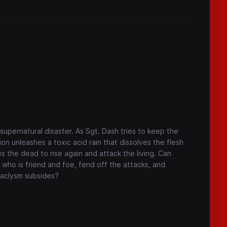
 supernatural disaster. As Sgt. Dash tries to keep the
ion unleashes a toxic acid rain that dissolves the flesh
s the dead to rise again and attack the living. Can
 who is friend and foe, fend off the attacks, and
taclysm subsides?