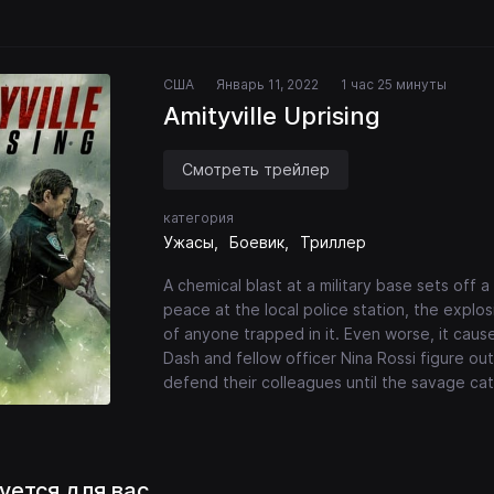
США
Январь 11, 2022
1 час 25 минуты
Amityville Uprising
Смотреть трейлер
категория
Ужасы
Боевик
Триллер
A chemical blast at a military base sets off a
peace at the local police station, the explos
of anyone trapped in it. Even worse, it cause
Dash and fellow officer Nina Rossi figure out
defend their colleagues until the savage ca
уется для вас