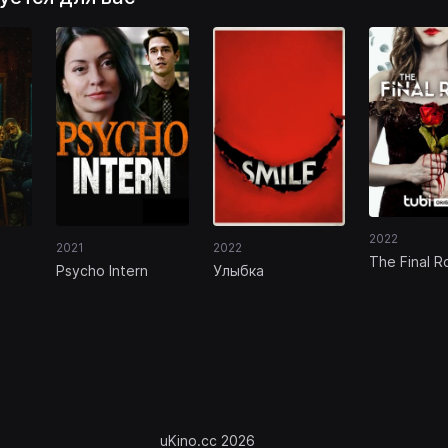
2022
2021
2022
The Final R
Psycho Intern
Улыбка
uKino.cc 2026