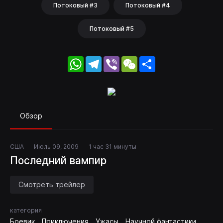
Потоковый #3
Потоковый #4
Потоковый #5
WhatsApp
Telegram
Viber
WeChat
Share
Обзор
США
Июль 09, 2009
1 час 31 минуты
Последний вампир
Смотреть трейлер
категория
Боевик
Приключения
Ужасы
Научной фантастики