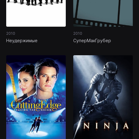
2010
2010
Неудержимые
СуперМакГрубер