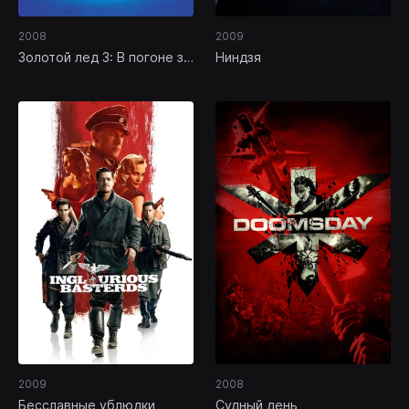
2008
2009
Золотой лед 3: В погоне за
Ниндзя
мечтой
2009
2008
Бесславные ублюдки
Судный день