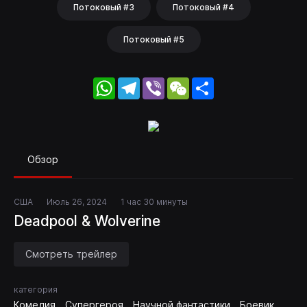
Потоковый #3
Потоковый #4
Потоковый #5
WhatsApp
Telegram
Viber
WeChat
Share
Обзор
США
Июль 26, 2024
1 час 30 минуты
Deadpool & Wolverine
Смотреть трейлер
категория
Комедия
Супергероя
Научной фантастики
Боевик