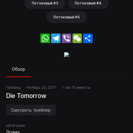
Потоковый #3
Потоковый #4
Потоковый #5
WhatsApp
Telegram
Viber
WeChat
Share
Обзор
Таиланд
Ноябрь 23, 2017
1 час 15 минуты
Die Tomorrow
Смотреть трейлер
категория
Драма