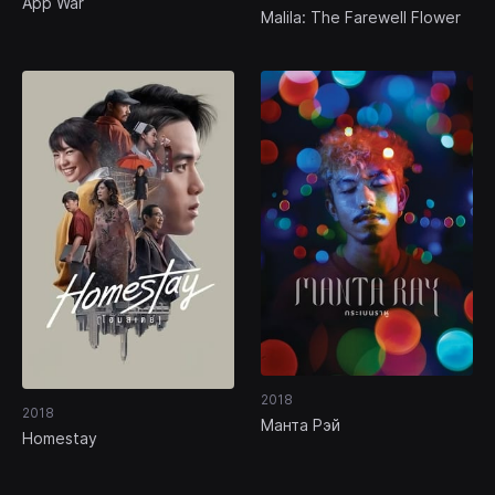
App War
Malila: The Farewell Flower
2018
2018
Манта Рэй
Homestay