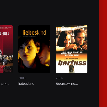
2005
2005
liebeskind
Босиком по
 дни
мостовой
ль