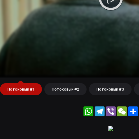
Потоковый #1
Потоковый #2
Потоковый #3
WhatsApp
Telegram
Viber
WeC