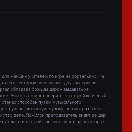
для женщин учителем по игре на фортепьяно. На
 одна из которых повесилась, другая нервная,
ёртая обладает божьим даром выдавать из
ие. Учитель не мог поверить, что такой конченый
 стенах способен путём музыкального
достную негритянскую музыку, не смотря на все
ийство дело. Пожилой преподаватель видит её дар
ить талант и дать ей шанс выступить на некоторых