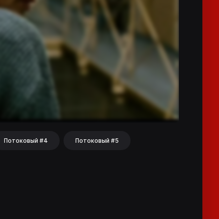
Потоковый #4
Потоковый #5
hat
Share