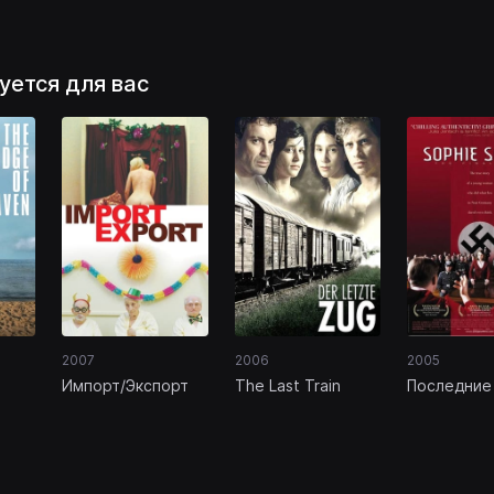
уется для вас
2007
2006
2005
Импорт/Экспорт
The Last Train
Последние
Софии Шол