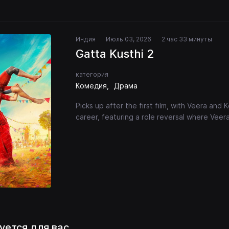
Индия
Июль 03, 2026
2 час 33 минуты
Gatta Kusthi 2
категория
Комедия
Драма
Picks up after the first film, with Veera and
career, featuring a role reversal where Veer
уется для вас