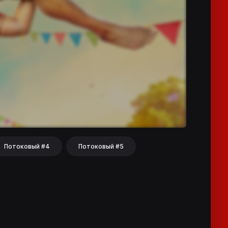
Потоковый #4
Потоковый #5
hat
Share