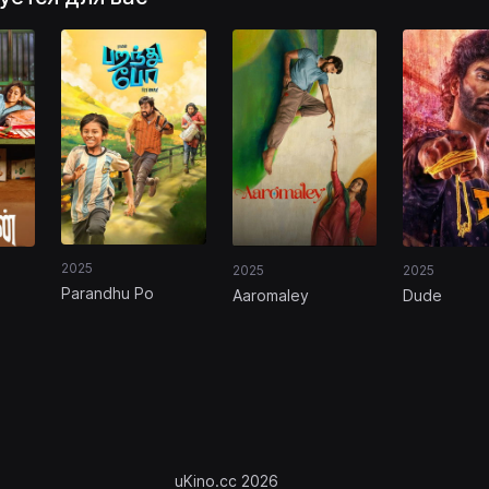
2025
2025
2025
Parandhu Po
Aaromaley
Dude
uKino.cc 2026