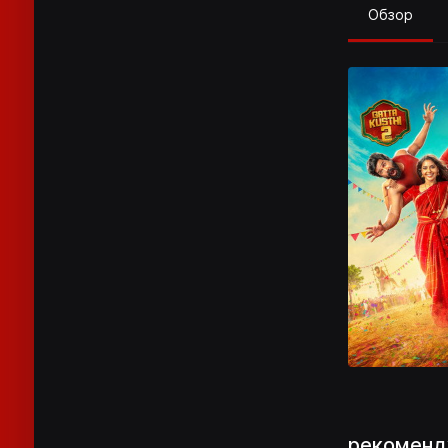
Обзор
рекоменд