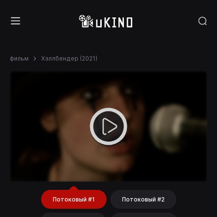
фильм
Хэллбендер (2021)
Потоковый #1
Потоковый #2