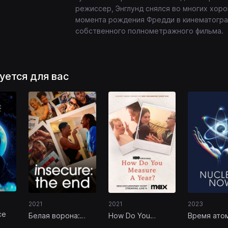
режиссер, Энглунд снялся во многих хор
момента рождения Фредди в кинематогра
собственного полнометражного фильма.
уется для вас
2021
2021
2023
ce
Белая ворона:
How Do You
Время ато
Эпилог
Measure a Year?