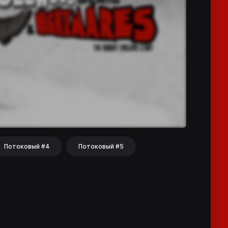
Потоковый #4
Потоковый #5
hat
Share