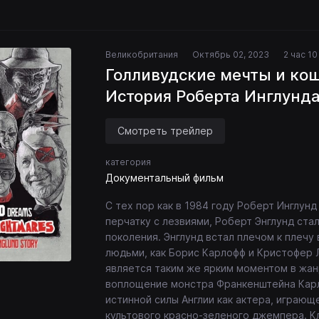
Великобритания
Октябрь 02, 2023
2 час 1
Голливудские мечты и ко
История Роберта Инглунд
Смотреть трейлер
категория
Документальный фильм
С тех пор как в 1984 году Роберт Инглу
перчатку с лезвиями, Роберт Энглунд ст
поколения. Энглунд встал плечом к плечу
людьми, как Борис Карлофф и Кристофер 
является таким же ярким моментом в жан
воплощение монстра Франкенштейна Карл
истинной силы Англии как актера, играющ
культового красно-зеленого джемпера. К