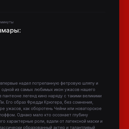
0 минуты
шмары:
а
нд впервые надел потрепанную фетровую шляпу и
ал одной из самых любимых икон ужасов нашего
 в пантеоне легенд кино наряду с такими великими
Ли. Его образ Фредди Крюгера, без сомнения,
ре ужасов, как оборотень Чейни или новаторское
оффом. Однако мало кто осознает глубину
его характерные роли, вдали от латексной маски и
лассически образованный актер и талантливый