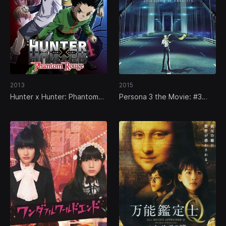
2013
2015
Hunter x Hunter: Phantom
Persona 3 the Movie: #3
Rouge
Falling Down