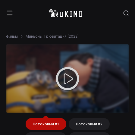
фильм
Миньоны: Грювитация (2022)
Потоковый #1
Потоковый #2