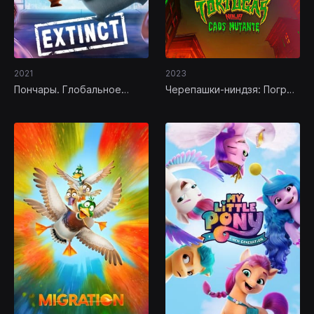
2021
2023
Пончары. Глобальное
Черепашки-ниндзя: Погром
закругление
мутантов