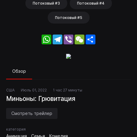
Потоковый #3
Потоковый #4
Потоковый #5
WhatsApp
Telegram
Viber
WeChat
Share
Обзор
США
Июль 01, 2022
1 час 27 минуты
Миньоны: Грювитация
Смотреть трейлер
категория
Анимация
Семья
Комедия