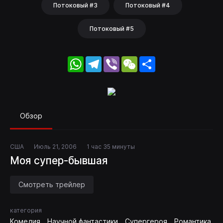
Потоковый #3
Потоковый #4
Потоковый #5
WhatsApp
Telegram
Viber
WeChat
Share
Обзор
США
Июль 21, 2006
1 час 35 минуты
Моя супер-бывшая
Смотреть трейлер
категория
Комедия
Научной фантастики
Супергероя
Романтика