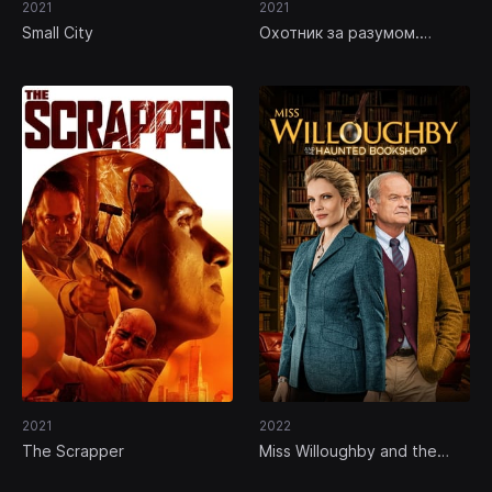
2021
2021
Small City
Охотник за разумом.
Схватка
2021
2022
The Scrapper
Miss Willoughby and the
Haunted Bookshop