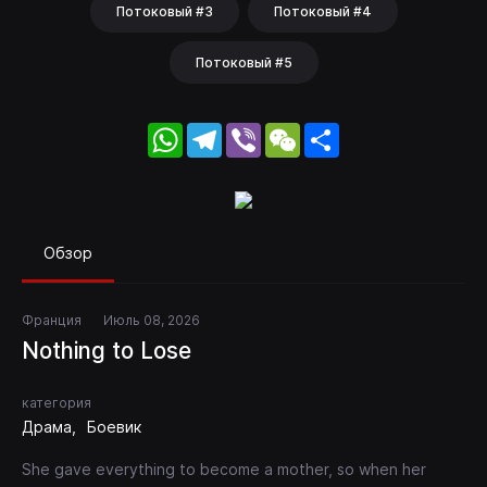
Потоковый #3
Потоковый #4
Потоковый #5
WhatsApp
Telegram
Viber
WeChat
Share
Обзор
Франция
Июль 08, 2026
Nothing to Lose
категория
Драма
Боевик
She gave everything to become a mother, so when her