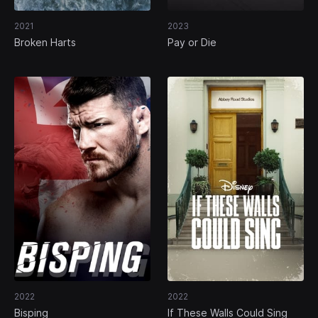
2021
2023
Broken Harts
Pay or Die
2022
2022
Bisping
If These Walls Could Sing