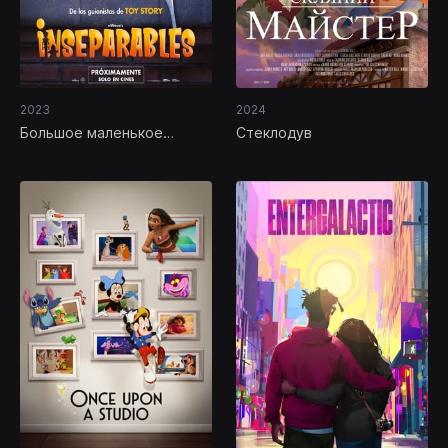
2023
2024
Большое маленькое
Стеклодув
приключение