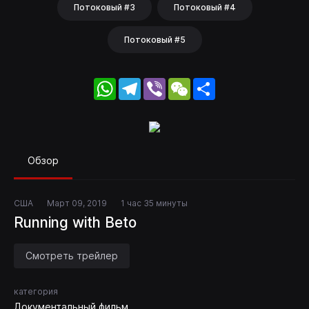
Потоковый #3
Потоковый #4
Потоковый #5
WhatsApp
Telegram
Viber
WeChat
Share
Обзор
США
Март 09, 2019
1 час 35 минуты
Running with Beto
Смотреть трейлер
категория
Документальный фильм