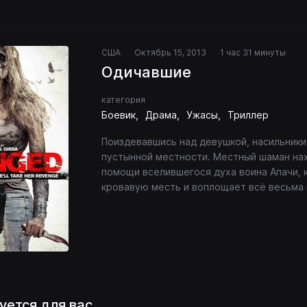
США
Октябрь 15, 2013
1 час 31 минуты
Одичавшие
категория
Боевик
Драма
Ужасы
Триллер
Поиздевавшись над девушкой, насильники
пустынной местности. Местный шаман нах
помощи вселившегося духа воина Апачи, 
кровавую месть и воплощает всё весьма
уется для вас