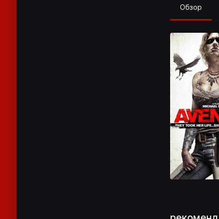
Обзор
рекоменд