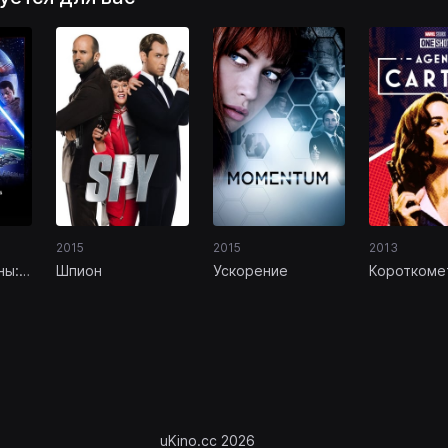
2015
2015
2013
ны:
Шпион
Ускорение
Короткоме
Marvel: Аге
Картер
uKino.cc 2026