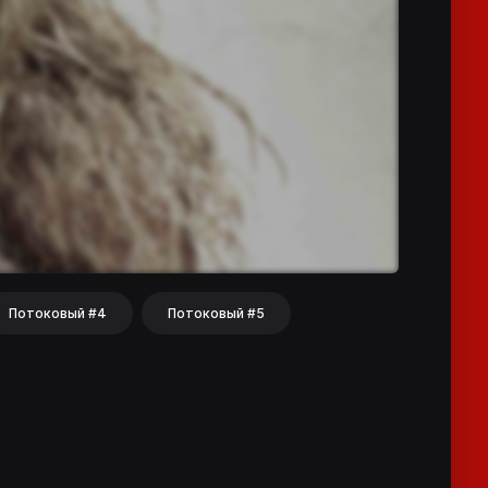
Потоковый #4
Потоковый #5
hat
Share