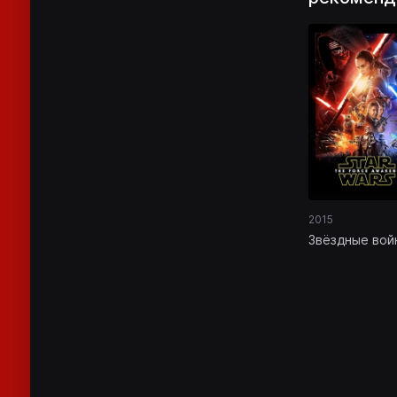
2015
Звёздные вой
Эпизод 7 -
Пробуждение
силы