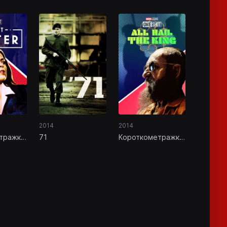
2014
2014
тражка
71
Короткометражка
нт
Marvel: Да
здравствует
король