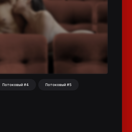
Потоковый #4
Потоковый #5
hat
Share