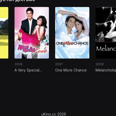
2008
2007
2008
A Very Special
One More Chance
Melancholia
Love
uKino.cc 2026