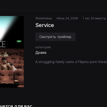
Филиппины
Июнь 24, 2008
1 час 30 минуты
Service
Смотреть трейлер
категория
Драма
A struggling family owns a Filipino porn thea
уется для вас