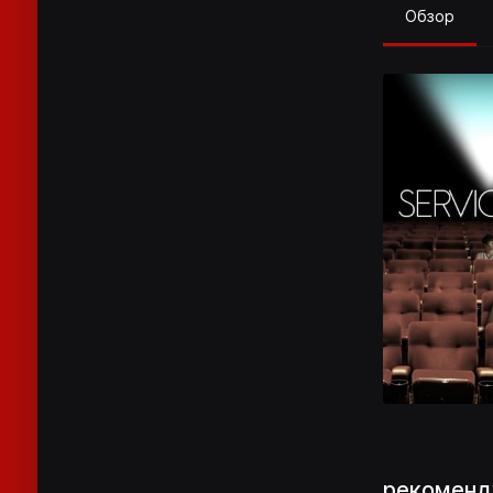
Обзор
рекоменд