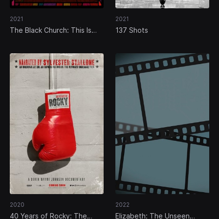
2021
2021
The Black Church: This Is
137 Shots
Our Story, This Is Our Song
2020
2022
40 Years of Rocky: The
Elizabeth: The Unseen