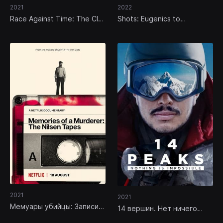
2021
2022
Race Against Time: The CIA
Shots: Eugenics to
and 9/11
Pandemics
2021
2021
Мемуары убийцы: Записи
14 вершин. Нет ничего
Нильсена
невозможного