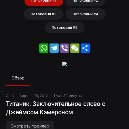
Потоковый #1
Потоковый #2
Потоковый #3
Потоковый #4
Потоковый #5
WhatsApp
Telegram
Viber
WeChat
Share
Обзор
США
Апрель 08, 2012
1 час 39 минуты
Титаник: Заключительное слово с
Джеймсом Кэмероном
Смотреть трейлер