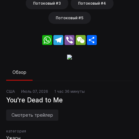
Потоковый #3
Потоковый #4
Потоковый #5
WhatsApp
Telegram
Viber
WeChat
Share
Обзор
США
Июль 07, 2026
1 час 36 минуты
You're Dead to Me
Смотреть трейлер
категория
Ужасы