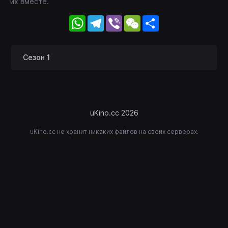
их вместе.
WhatsApp
Telegram
Viber
WeChat
Share
Сезон 1
uKino.cc 2026
uKino.cc не хранит никаких файлов на своих серверах.