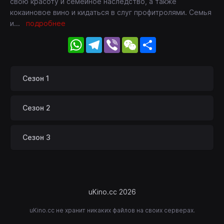
свою красоту и семейное наследство, а также
кокаиновое вино и кидаться в слуг профитролями. Семья
и
...
подробнее
WhatsApp
Telegram
Viber
WeChat
Share
Сезон 1
Сезон 2
Сезон 3
uKino.cc 2026
uKino.cc не хранит никаких файлов на своих серверах.