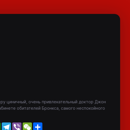
еру циничный, очень привлекательный доктор Джон
абинете обитателей Бронкса, самого неспокойного
WhatsApp
Telegram
Viber
WeChat
Share