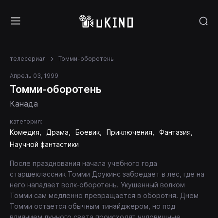
телесериал
Томми-оборотень
Апрель 03, 1999
Томми-оборотень
Канада
категория:
Комедия
Драма
Боевик
Приключения
Фантазия
Научной фантастики
После празднования начала учебного года
старшеклассник Томми Доукинс забредает в лес, где на
него нападает волк-оборотень. Укушенный волком
Томми сам медленно превращается в оборотня. Днем
Томми остается обычным тинэйджером, но под
влиянием лунного света происходят чудовищные