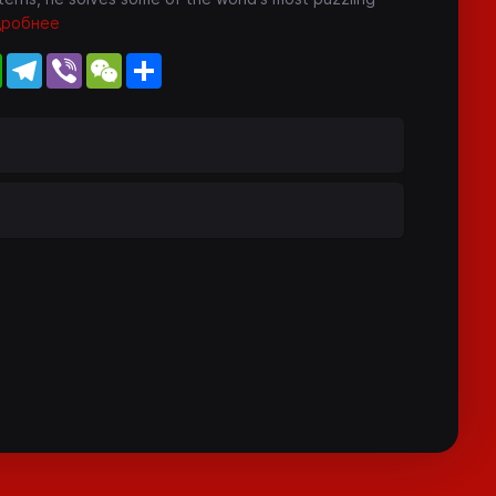
дробнее
WhatsApp
Telegram
Viber
WeChat
Share