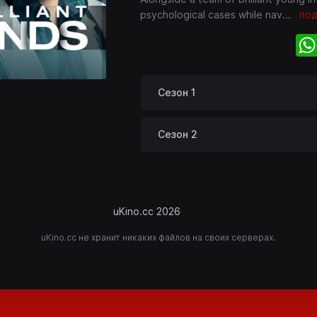
psychological cases while nav
...
по
Сезон 1
Сезон 2
uKino.cc 2026
uKino.cc не хранит никаких файлов на своих серверах.