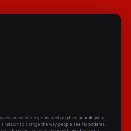
ives an eccentric yet incredibly gifted neurologist a
his mission to change the way people see his patients.
nterns, he solves some of the world's most puzzling