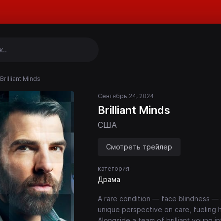
Brilliant Minds
Сентябрь 24, 2024
Brilliant Minds
США
Смотреть трейлер
категория:
Драма
A rare condition — face blindness — g
unique perspective on care, fueling 
Alongside a team of brilliant young i